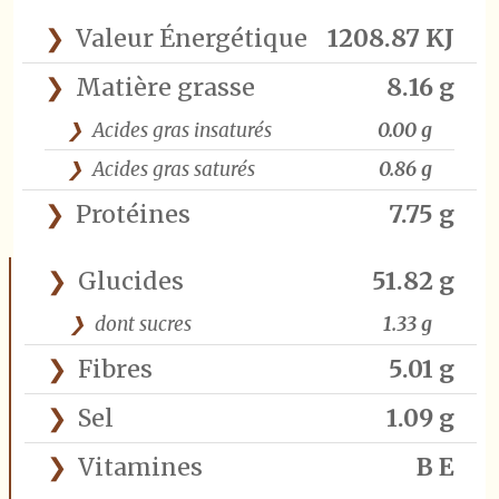
Valeur Énergétique
1208.87 KJ
Matière grasse
8.16 g
Acides gras insaturés
0.00 g
Acides gras saturés
0.86 g
Protéines
7.75 g
Glucides
51.82 g
dont sucres
1.33 g
Fibres
5.01 g
Sel
1.09 g
Vitamines
B E