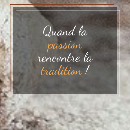
Quand la
passion
rencontre la
tradition
!