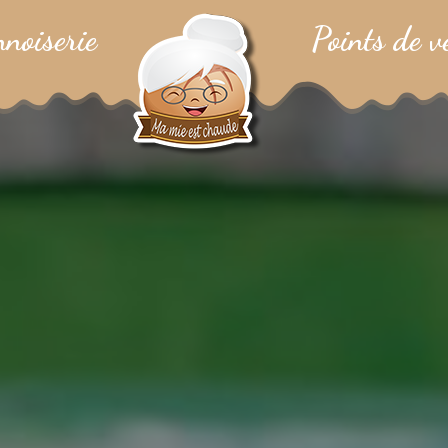
nnoiserie
Points de v